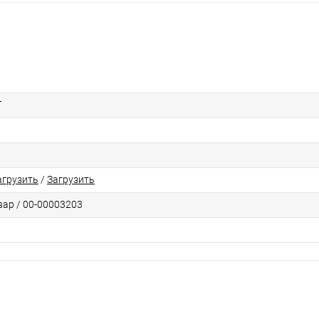
Т
агрузить
/
Загрузить
вар / 00-00003203