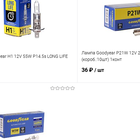
 клик
Сравнение
Купить в 1 клик
ое
В наличии
В избранное
Лампа Goodyear P21W 12V 
ar H1 12V 55W P14.5s LONG LIFE
(короб.:10шт) 1конт
36 ₽
/ шт
В корзину
В корз
 клик
Сравнение
Купить в 1 клик
ое
В наличии
В избранное