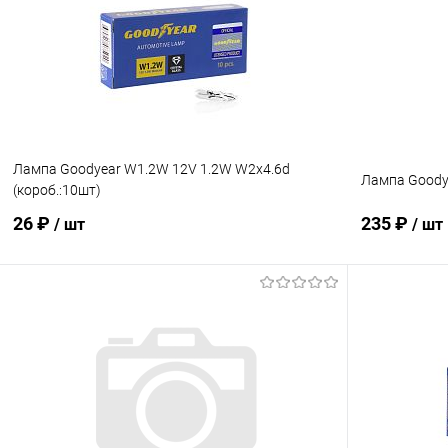
Купить в 1 клик
Сравнение
Купить в 1
В избранное
В наличии
В избранн
Лампа Goodyear W1.2W 12V 1.2W W2x4.6d
Лампа Goodye
(короб.:10шт)
26 ₽
235 ₽
/ шт
/ шт
В корзину
Купить в 1 клик
Сравнение
Купить в 1
В избранное
В наличии
В избранн