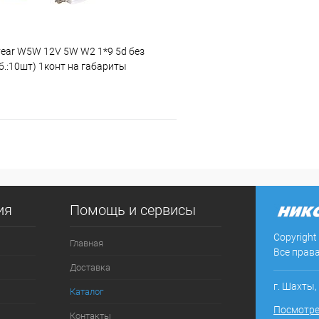
ear W5W 12V 5W W2 1*9 5d без
б.:10шт) 1конт на габариты
В корзину
 клик
Сравнение
ия
Помощь и сервисы
ое
В наличии
Copyright
Главная
Все прав
Доставка
г. Шахты,
Каталог
Посмотре
Контакты