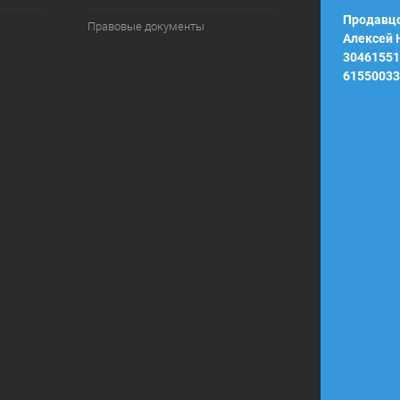
Продавцо
Правовые документы
Алексей
30461551
61550033