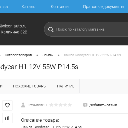
авка
Каталог
Контакты
Правовые документы
@nixon-auto.ru
. Калинина 32В
•
•
•
Каталог товаров
Лампы
Лампа Goodyear H1 12V 55W P14.5s
dyear H1 12V 55W P14.5s
КИ
ПОХОЖИЕ ТОВАРЫ
НАЛИЧИЕ
Отзывов: 0
Добавить отзыв
Описание товара:
Лампа Goodyear H1 12V 55W P14.5s