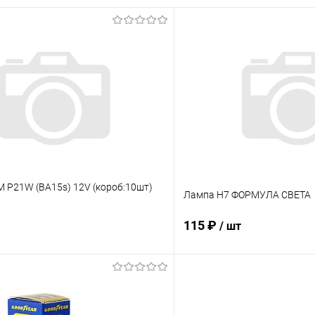
 P21W (BA15s) 12V (короб:10шт)
Лампа Н7 ФОРМУЛА СВЕТА
115 ₽
/ шт
В корзину
В корз