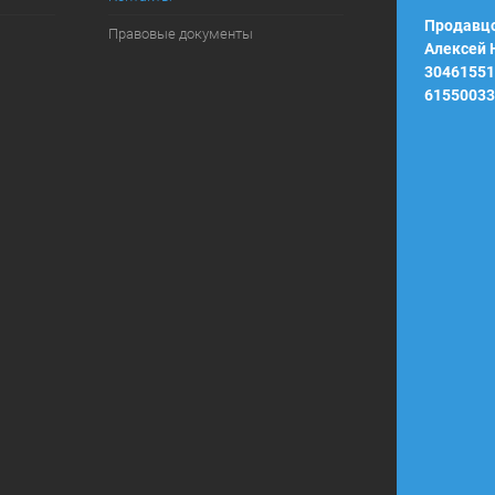
Продавцо
Правовые документы
Алексей
30461551
61550033