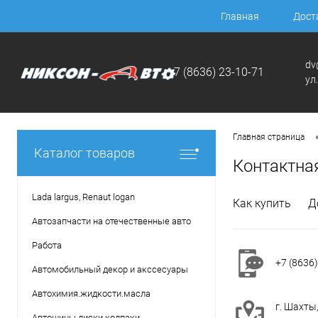
Главная
Дост
dv
+7 (8636) 23-10-71
ул
Главная страница
Каталог товаров
Контактна
Lada largus, Renaut logan
Как купить
Д
Автозапчасти на отечественные авто
Работа
+7 (8636)
Автомобильный декор и акссесуары
Автохимия.жидкости.масла
г. Шахты
Автошины.диски.колпаки