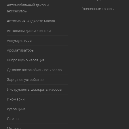
Автомобильный декор и
Уцененные товары
акссесуары
Автохимия.жидкости.масла
Автошины.диски.колпаки
Аккумуляторы
Ароматизаторы
Вибро шумо изоляция
Детское автомобильное кресло
Зарядное устройство
Инструменты,домкраты,насосы
Иномарки
кузовщина
Лампы
Метизы