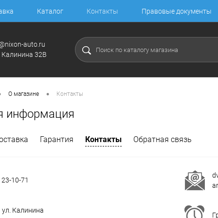
авка
Каталог
Контакты
Правовые документы
@nixon-auto.ru
. Калинина 32В
•
•
О магазине
Контакты
я информация
оставка
Гарантия
Контакты
Обратная связь
d
 23-10-71
a
, ул. Калинина
Г