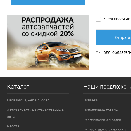
Я согласен н
*
- Поля, обязате
Каталог
Наши предложен
Lada largus, Renaut logan
Новинки
Автозапчасти на отечественные
Популярные товары
авто
Распродажи и скидки
Работа
Рекомендуемые товары