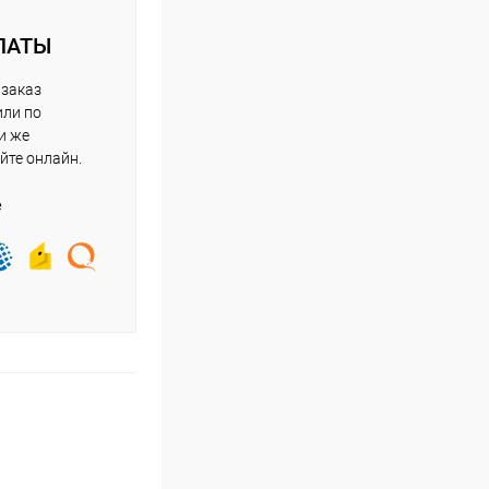
ЛАТЫ
 заказ
или по
и же
йте онлайн.
е