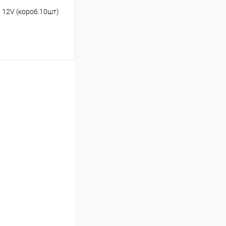
12V (короб:10шт)
ину
Сравнение
В наличии