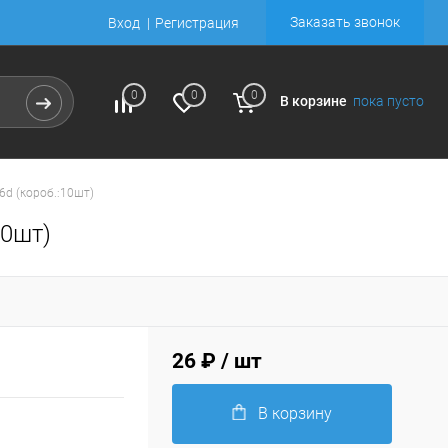
Заказать звонок
Вход
Регистрация
0
0
0
В корзине
пока пусто
6d (короб.:10шт)
10шт)
26 ₽
/ шт
В корзину