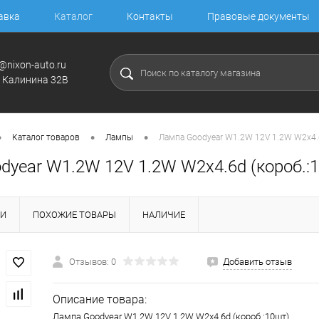
авка
Каталог
Контакты
Правовые документы
@nixon-auto.ru
. Калинина 32В
•
•
•
Каталог товаров
Лампы
Лампа Goodyear W1.2W 12V 1.2W W2x4.
dyear W1.2W 12V 1.2W W2x4.6d (короб.:
КИ
ПОХОЖИЕ ТОВАРЫ
НАЛИЧИЕ
Отзывов: 0
Добавить отзыв
Описание товара:
Лампа Goodyear W1.2W 12V 1.2W W2x4.6d (короб.:10шт)