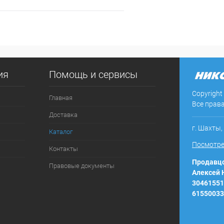
В корзину
 клик
Сравнение
ия
Помощь и сервисы
ое
Под заказ
Copyright
Главная
Все прав
Доставка
г. Шахты,
Каталог
Посмотре
Контакты
Продавцо
Правовые документы
Алексей
30461551
61550033