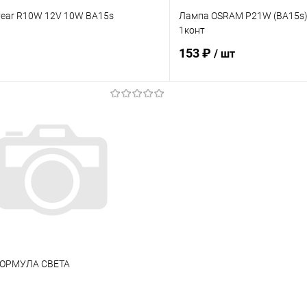
ear R10W 12V 10W BA15s
Лампа OSRAM P21W (BA15s) 
)
1конт
153 ₽
/ шт
В корзину
В корз
 клик
Сравнение
Купить в 1 клик
ое
Под заказ
В избранное
ФОРМУЛА СВЕТА