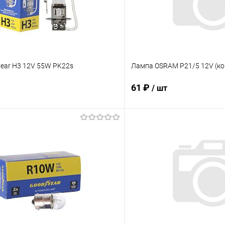
ear H3 12V 55W PK22s
Лампа OSRAM P21/5 12V (ко
61 ₽
/ шт
В корзину
В корз
 клик
Сравнение
Купить в 1 клик
ое
В наличии
В избранное