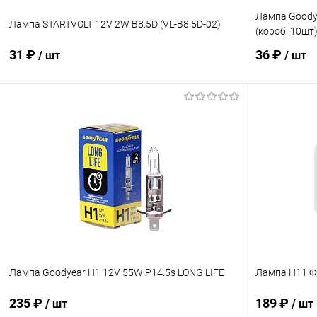
Лампа Goody
Лампа STARTVOLT 12V 2W B8.5D (VL-B8.5D-02)
(короб.:10шт
31 ₽
36 ₽
/ шт
/ шт
В корзину
Купить в 1 клик
Сравнение
Купить в 1
В избранное
Под заказ
В избранн
Лампа Goodyear H1 12V 55W P14.5s LONG LIFE
Лампа Н11 
235 ₽
189 ₽
/ шт
/ шт