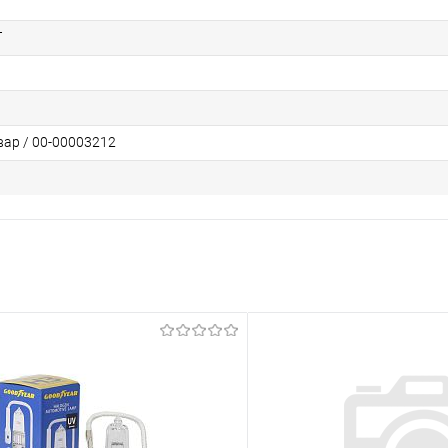
Т
вар / 00-00003212