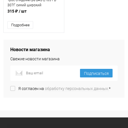
Трос спидометра ВАЗ 2105 ГВ
307Г синий широкий
АвтоПартнер
315 ₽
/ шт
Подробнее
Новости магазина
Свежие новости магазина
Подписаться
Я согласен на
обработку персональных данных.
*