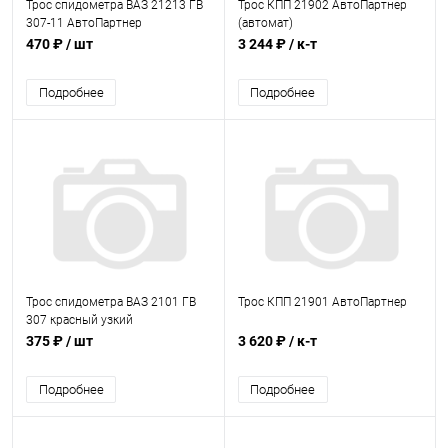
Трос спидометра ВАЗ 21213 ГВ
Трос КПП 21902 АвтоПартнер
307-11 АвтоПартнер
(автомат)
470 ₽
/ шт
3 244 ₽
/ к-т
Подробнее
Подробнее
Трос спидометра ВАЗ 2101 ГВ
Трос КПП 21901 АвтоПартнер
307 красный узкий
АвтоПартнер
375 ₽
/ шт
3 620 ₽
/ к-т
Подробнее
Подробнее