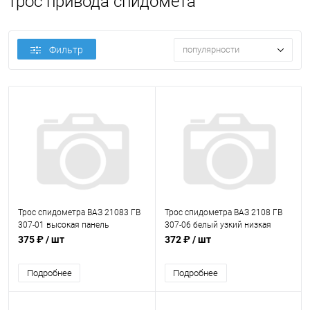
трос привода спидомета
Фильтр
популярности
Трос спидометра ВАЗ 21083 ГВ
Трос спидометра ВАЗ 2108 ГВ
307-01 высокая панель
307-06 белый узкий низкая
АвтоПартнер
панель АвтоПартнер
375 ₽
/ шт
372 ₽
/ шт
Подробнее
Подробнее