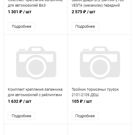
Комплект крепления багажника
Замок двери внутренний 2180
для автомобилей ВАЗ
VESTA (механизм) передний
1118,1119,2190
правый
1 301 ₽
/ шт
2 575 ₽
/ шт
Подробнее
Подробнее
Комплект крепления багажника
Тройник тормозных трубок
для автомобилей с рейлингами
2101-2109 ДЕШ
(Логан, Сандеро)
1 632 ₽
/ шт
105 ₽
/ шт
Подробнее
Подробнее