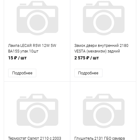
Лампа LECAR R5W 12W 5W
Замок двери внутренний 2180
BA15S упак 10шт
VESTA (механизм) задний
правый
15 ₽
/ шт
2 575 ₽
/ шт
Подробнее
Подробнее
Термостат Салют 2110 с 2003
Глушитель 2131 ГБО самара