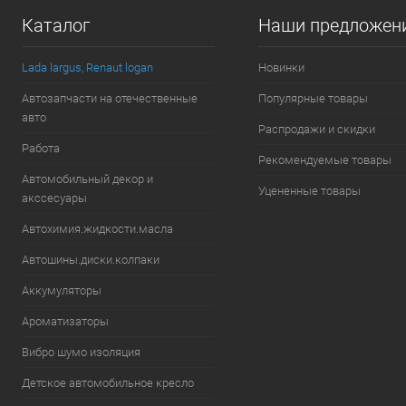
Каталог
Наши предложен
В избранное
В наличии
В избранн
Lada largus, Renaut logan
Новинки
Автозапчасти на отечественные
Популярные товары
авто
Распродажи и скидки
Работа
Рекомендуемые товары
Автомобильный декор и
Уцененные товары
акссесуары
Автохимия.жидкости.масла
Автошины.диски.колпаки
Аккумуляторы
Ароматизаторы
Вибро шумо изоляция
Детское автомобильное кресло