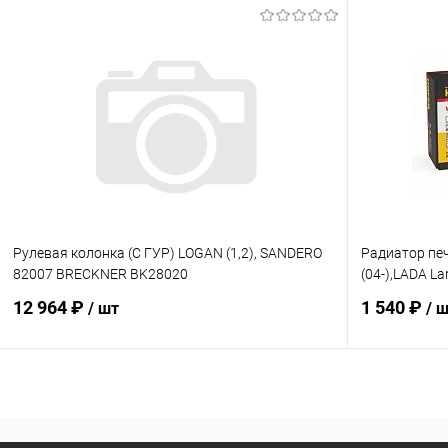
В корзину
Купить в 1 клик
Сравнение
Купить в 1
В избранное
В наличии
В избранн
Рулевая колонка (С ГУР) LOGAN (1,2), SANDERO
Радиатор пе
82007 BRECKNER BK28020
(04-),LADA La
12 964 ₽
1 540 ₽
/ шт
/ 
В корзину
Купить в 1 клик
Сравнение
Купить в 1