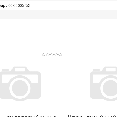
вар / 00-00005753
ературы охлаждающей жидкости
Цилиндр тормозной задний