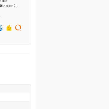
и же
йте онлайн.
е