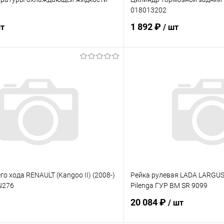
018013202
1 892 ₽
шт
/ шт
В корзину
В корз
 клик
Сравнение
Купить в 1 клик
ое
Под заказ
В избранное
го хода RENAULT (Kangoo II) (2008-)
Рейка рулевая LADA LARGU
N276
Pilenga ГУР BM SR 9099
20 084 ₽
/ шт