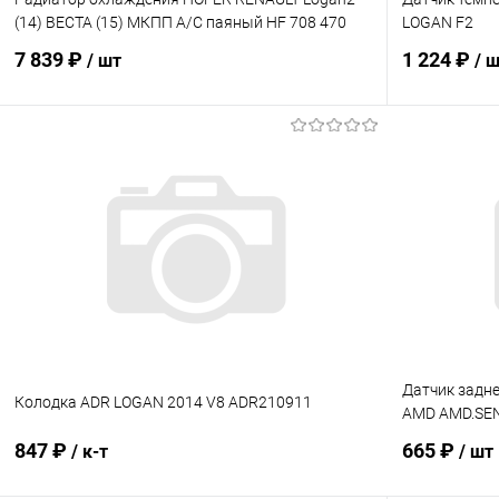
(14) ВЕСТА (15) МКПП А/С паяный HF 708 470
LOGAN F2
7 839 ₽
1 224 ₽
/ шт
/ 
В корзину
Купить в 1 клик
Сравнение
Купить в 1
В избранное
В наличии
В избранн
Датчик задне
Колодка ADR LOGAN 2014 V8 ADR210911
AMD AMD.SE
847 ₽
665 ₽
/ к-т
/ шт