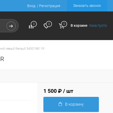
Заказать звонок
Вход
Регистрация
0
0
0
В корзине
пока пусто
ний левый Renault 545019811R
1R
1 500 ₽
/ шт
В корзину