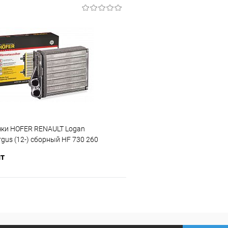
В корзину
В корз
 клик
Сравнение
Купить в 1 клик
ое
Под заказ
В избранное
чки HOFER RENAULT Logan
rgus (12-) сборный HF 730 260
шт
В корзину
 клик
Сравнение