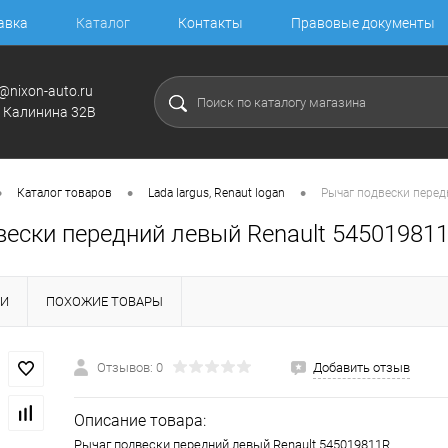
авка
Каталог
Контакты
Правовые документы
@nixon-auto.ru
. Калинина 32В
•
•
•
Каталог товаров
Lada largus, Renaut logan
Рычаг подвески перед
вески передний левый Renault 54501981
КИ
ПОХОЖИЕ ТОВАРЫ
Отзывов: 0
Добавить отзыв
Описание товара:
Рычаг подвески передний левый Renault 545019811R