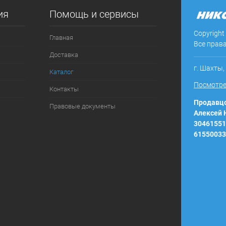
ия
Помощь и сервисы
ое
В наличии
Copyright
Главная
Все прав
Доставка
г. Шахты,
Каталог
Посмотре
Контакты
Продавцо
Правовые документы
Алексей
30461551
61550033