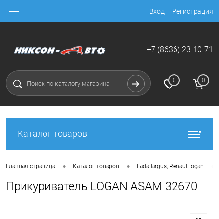
Вход
Регистрация
+7 (8636) 23-10-71
0
0
Каталог товаров
•
•
•
Главная страница
Каталог товаров
Lada largus, Renaut logan
Прикуриватель LOGAN ASAM 32670