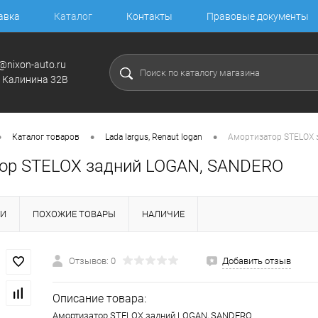
авка
Каталог
Контакты
Правовые документы
@nixon-auto.ru
. Калинина 32В
•
•
•
Каталог товаров
Lada largus, Renaut logan
Амортизатор STELOX 
ор STELOX задний LOGAN, SANDERO
КИ
ПОХОЖИЕ ТОВАРЫ
НАЛИЧИЕ
Отзывов: 0
Добавить отзыв
Описание товара:
Амортизатор STELOX задний LOGAN, SANDERO