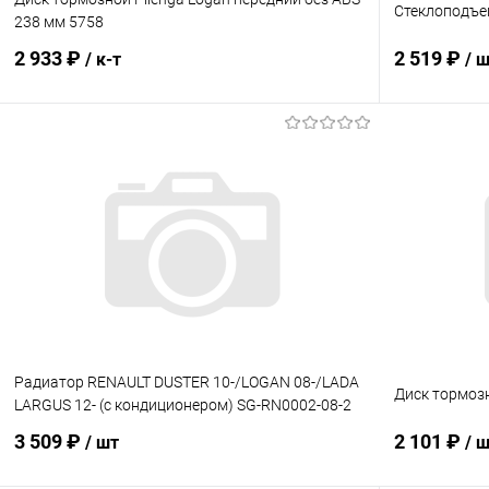
Стеклоподъе
238 мм 5758
2 933 ₽
2 519 ₽
/ к-т
/ 
В корзину
Купить в 1 клик
Сравнение
Купить в 1
В избранное
В наличии
В избранн
Радиатор RENAULT DUSTER 10-/LOGAN 08-/LADA
Диск тормоз
LARGUS 12- (с кондиционером) SG-RN0002-08-2
3 509 ₽
2 101 ₽
/ шт
/ 