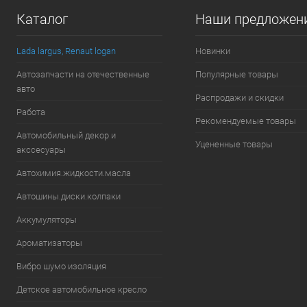
Каталог
Наши предложен
В избранное
Под заказ
В избранн
Lada largus, Renaut logan
Новинки
Автозапчасти на отечественные
Популярные товары
авто
Распродажи и скидки
Работа
Рекомендуемые товары
Автомобильный декор и
Уцененные товары
акссесуары
Автохимия.жидкости.масла
Автошины.диски.колпаки
Аккумуляторы
Ароматизаторы
Вибро шумо изоляция
Детское автомобильное кресло