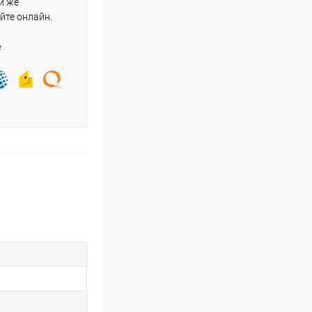
и же
йте онлайн.
е