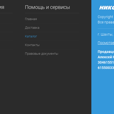
ия
Помощь и сервисы
ое
В наличии
Copyright
Главная
Все прав
Доставка
г. Шахты,
Каталог
Посмотре
Контакты
Продавцо
Правовые документы
Алексей
30461551
61550033