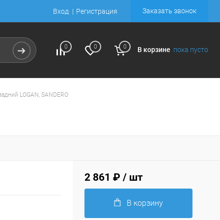
Заказать звонок
Вход
Регистрация
0
0
0
В корзине
пока пусто
задний LOGAN, SANDERO
2 861 ₽
/ шт
В корзину