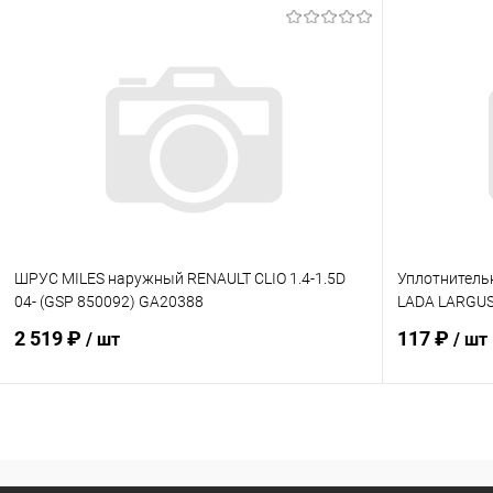
В корзину
Купить в 1 клик
Сравнение
Купить в 1
В избранное
Под заказ
В избранн
ШРУС MILES наружный RENAULT CLIO 1.4-1.5D
Уплотнитель
04- (GSP 850092) GA20388
LADA LARGUS
2 519 ₽
117 ₽
/ шт
/ шт
В корзину
Купить в 1 клик
Сравнение
Купить в 1