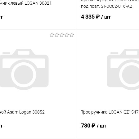
мник левый LOGAN 30821
под повт. ST-DC02-016-A2
4 335 ₽
шт
/ шт
В корзину
В корз
 клик
Сравнение
Купить в 1 клик
ое
Под заказ
В избранное
ной Asam Logan 30852
Трос ручника LOGAN QZ154
780 ₽
шт
/ шт