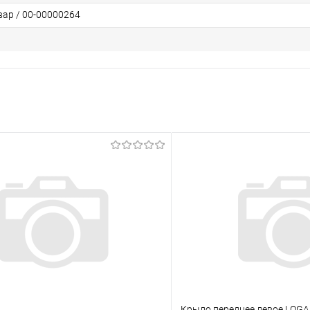
вар / 00-00000264
Крыло переднее левое LOGAN