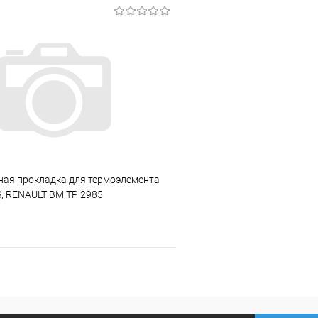
В корзину
В корз
 клик
Сравнение
Купить в 1 клик
ое
В наличии
В избранное
ная прокладка для термоэлемента
, RENAULT ВМ TP 2985
В корзину
 клик
Сравнение