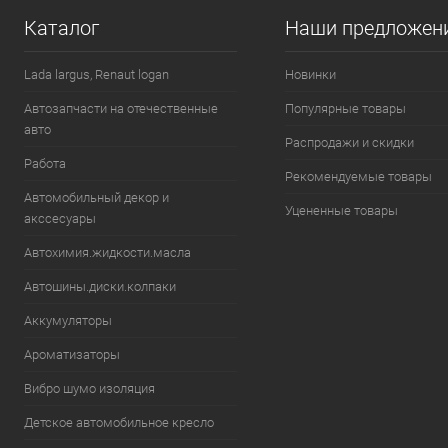
Каталог
Наши предложен
В избранное
В наличии
В избранн
Lada largus, Renaut logan
Новинки
Автозапчасти на отечественные
Популярные товары
авто
Распродажи и скидки
Работа
Рекомендуемые товары
Автомобильный декор и
Уцененные товары
акссесуары
Автохимия.жидкости.масла
Автошины.диски.колпаки
Аккумуляторы
Ароматизаторы
Вибро шумо изоляция
Детское автомобильное кресло