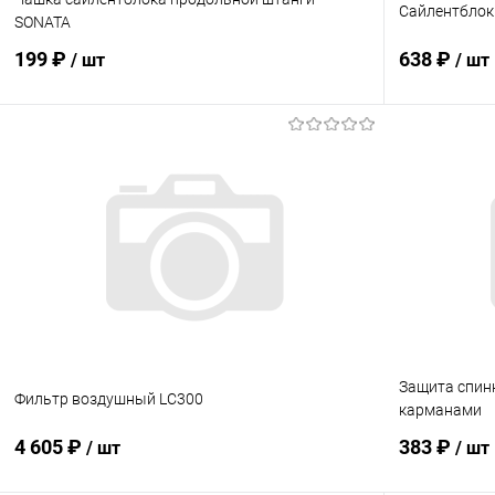
Сайлентблок
SONATA
199 ₽
638 ₽
/ шт
/ шт
В корзину
Купить в 1 клик
Сравнение
Купить в 1
В избранное
В наличии
В избранн
Защита спинк
Фильтр воздушный LC300
карманами
4 605 ₽
383 ₽
/ шт
/ шт