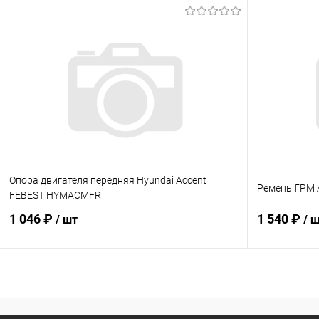
В корзину
Купить в 1 клик
К сравнению
Купить в 1
В избранное
В наличии
В избранн
Опора двигателя передняя Hyundai Accent
Ремень ГРМ 
FEBEST HYMACMFR
1 046 ₽
1 540 ₽
/ шт
/ 
В корзину
Купить в 1 клик
К сравнению
Купить в 1