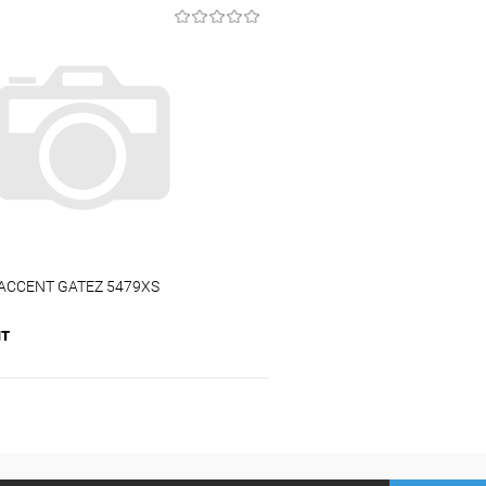
В корзину
В корз
 клик
К сравнению
Купить в 1 клик
ое
В наличии
В избранное
ACCENT GATEZ 5479XS
шт
В корзину
 клик
К сравнению