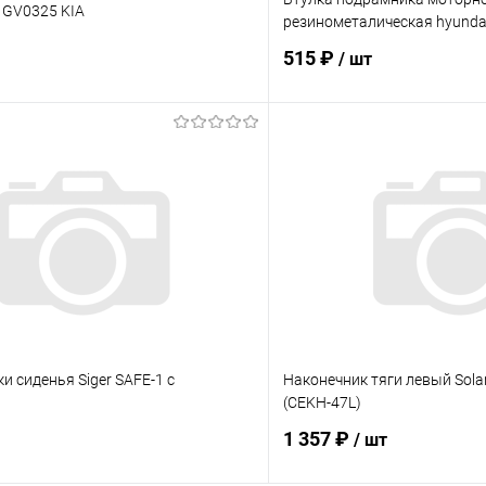
 GV0325 KIA
резинометалическая hyunda
515 ₽
/ шт
В корзину
В корз
 клик
К сравнению
Купить в 1 клик
ое
В наличии
В избранное
и сиденья Siger SAFE-1 с
Наконечник тяги левый Sola
(CEKH-47L)
1 357 ₽
/ шт