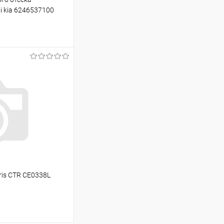
i kia 6246537100
ину
К сравнению
В наличии
ris CTR CE0338L