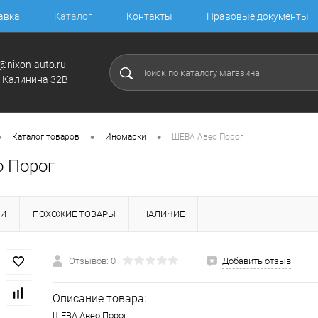
авка
Каталог
Контакты
Правовые документы
@nixon-auto.ru
. Калинина 32В
•
•
•
Каталог товаров
Иномарки
ШЕВА Авео Порог
 Порог
КИ
ПОХОЖИЕ ТОВАРЫ
НАЛИЧИЕ
Отзывов: 0
Добавить отзыв
Описание товара:
ШЕВА Авео Порог