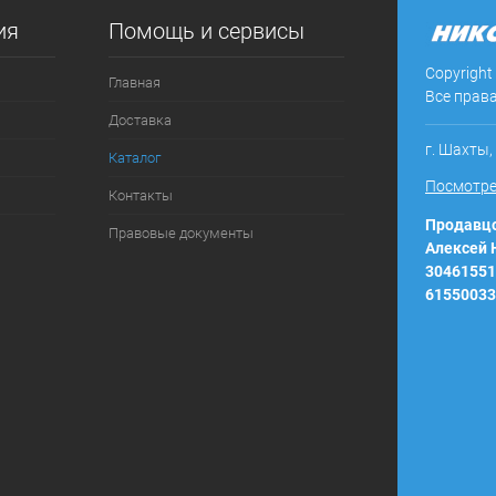
ия
Помощь и сервисы
ое
В наличии
Copyright
Главная
Все прав
Доставка
г. Шахты,
Каталог
Посмотре
Контакты
Продавцо
Правовые документы
Алексей
30461551
61550033