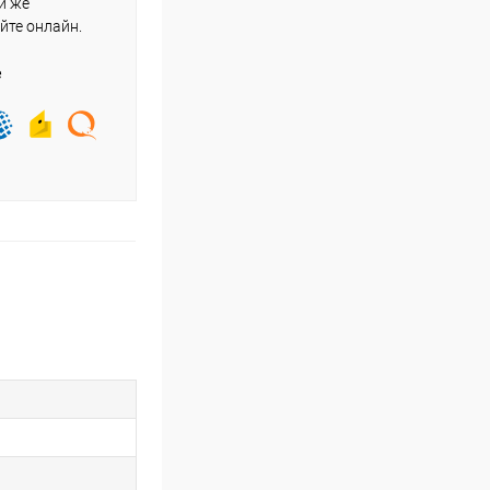
и же
йте онлайн.
е