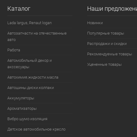
Каталог
Наши предложен
В избранное
В наличии
В избранн
Lada largus, Renaut logan
Новинки
Автозапчасти на отечественные
Популярные товары
авто
Распродажи и скидки
Работа
Рекомендуемые товары
Автомобильный декор и
Уцененные товары
акссесуары
Автохимия.жидкости.масла
Автошины.диски.колпаки
Аккумуляторы
Ароматизаторы
Вибро шумо изоляция
Детское автомобильное кресло