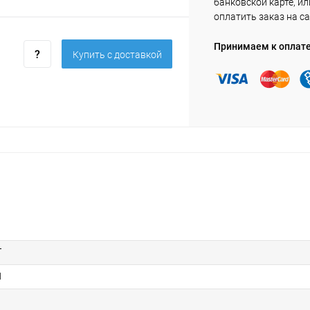
банковской карте, ил
оплатить заказ на са
Принимаем к оплат
Купить c доставкой
Т
1