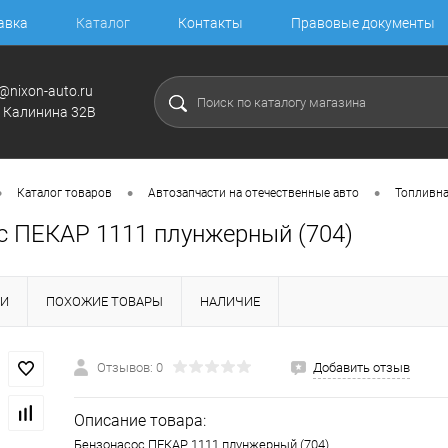
авка
Каталог
Контакты
Правовые документы
@nixon-auto.ru
. Калинина 32В
•
•
•
Каталог товаров
Автозапчасти на отечественные авто
Топливна
с ПЕКАР 1111 плунжерный (704)
КИ
ПОХОЖИЕ ТОВАРЫ
НАЛИЧИЕ
Отзывов: 0
Добавить отзыв
Описание товара:
Бензонасос ПЕКАР 1111 плунжерный (704)