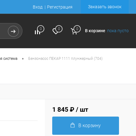
Заказать звонок
Вход
Регистрация
0
0
0
В корзине
пока пусто
•
я система
Бензонасос ПЕКАР 1111 плунжерный (704)
1 845 ₽
/ шт
В корзину