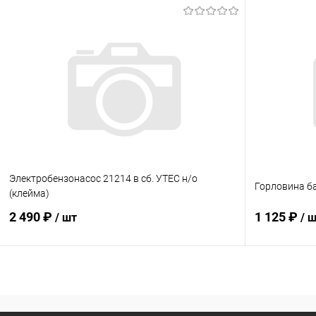
В корзину
Купить в 1 клик
Сравнение
Купить в 1
В избранное
В наличии
В избранн
Электробензонасос 21214 в сб. УТЕС н/о
Горловина б
(клейма)
2 490 ₽
1 125 ₽
/ шт
/ 
В корзину
Купить в 1 клик
Сравнение
Купить в 1