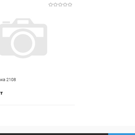
В корзину
В корз
 клик
Сравнение
Купить в 1 клик
ое
В наличии
В избранное
ака 2108
шт
В корзину
 клик
Сравнение