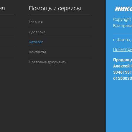
ия
Помощь и сервисы
ое
В наличии
Copyright
Главная
Все прав
Доставка
г. Шахты,
Каталог
Посмотре
Контакты
Продавцо
Правовые документы
Алексей
30461551
61550033