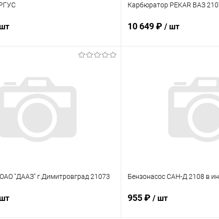
АРГУС
Карбюратор PEKAR ВАЗ 210
10 649 ₽
 шт
/ шт
В корзину
В корз
 клик
Сравнение
Купить в 1 клик
ое
В наличии
В избранное
ОАО "ДААЗ" г.Димитровград 21073
Бензонасос САН-Д 2108 в ин
955 ₽
 шт
/ шт