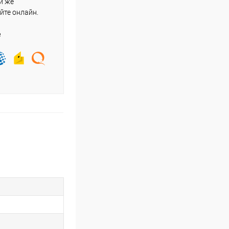
и же
йте онлайн.
е