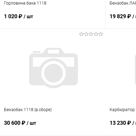
Горловина бака 1118
Бензобак Л
1 020 ₽
19 829 ₽
/ шт
/
В корзину
Купить в 1 клик
Сравнение
Купить в 1
В избранное
Под заказ
В избранн
Бензобак 1118 (в сборе)
Карбюратор 
30 600 ₽
13 230 ₽
/ шт
/