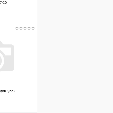
7-20
ину
Сравнение
В наличии
див. упак