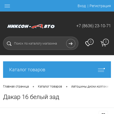
Вход
Регистрация
+7 (8636) 23-10-71
0
0
Каталог товаров
•
•
•
Главная страница
Каталог товаров
Автошины.диски.колпаки
Дакар 16 белый зад