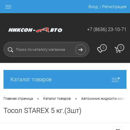
Вход
Регистрация
+7 (8636) 23-10-71
0
0
Каталог товаров
•
•
Главная страница
Каталог товаров
Автохимия.жидкости.масла
Тосол STAREX 5 кг.(3шт)