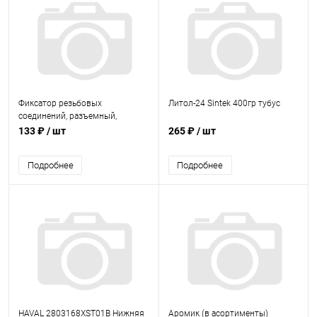
Фиксатор резьбовых
Литол-24 Sintek 400гр тубус
соединений, разъемный,
средней фиксации, 6 мл. СИНИЙ
133 ₽
/ шт
265 ₽
/ шт
(AG-AF-01)
Подробнее
Подробнее
HAVAL 2803168XST01B Нижняя
Аромик (в асортименты)