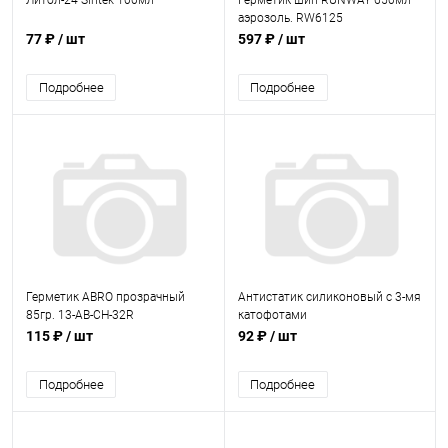
Литол-24 Sintek 100мл
Герметик шин RUNWAY 650мл
аэрозоль. RW6125
77 ₽
/ шт
597 ₽
/ шт
Подробнее
Подробнее
Герметик ABRO прозрачный
Антистатик силиконовый с 3-мя
85гр. 13-AB-CH-32R
катофотами
115 ₽
/ шт
92 ₽
/ шт
Подробнее
Подробнее