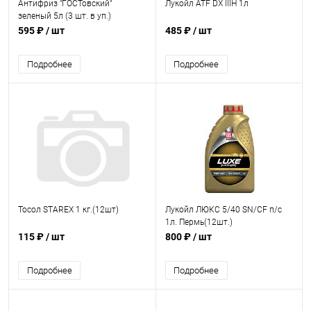
Антифриз "ГОСТовский"
Лукойл ATF DX IIIH 1л
зеленый 5л (3 шт. в уп.)
595 ₽
/ шт
485 ₽
/ шт
Подробнее
Подробнее
Тосол STAREX 1 кг.(12шт)
Лукойл ЛЮКС 5/40 SN/CF п/с
1л. Пермь(12шт.)
115 ₽
/ шт
800 ₽
/ шт
Подробнее
Подробнее