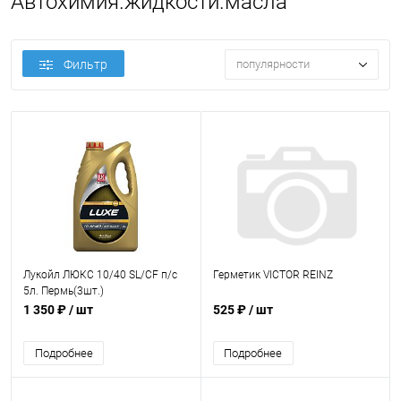
Автохимия.жидкости.масла
Фильтр
популярности
Лукойл ЛЮКС 10/40 SL/CF п/с
Герметик VICTOR REINZ
5л. Пермь(3шт.)
1 350 ₽
/ шт
525 ₽
/ шт
Подробнее
Подробнее