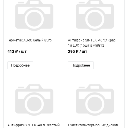
Герметик ABRO белый 85гр.
Антифриз SINTEK -40.tC Красн
1л LUX (15шт в уп)G12
413 ₽
/ шт
295 ₽
/ шт
Подробнее
Подробнее
Антифриз SINTEK -40.tC желтый
Очиститель тормозных дисков