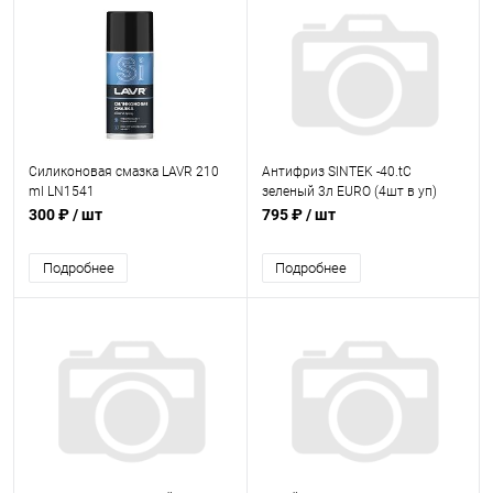
Силиконовая смазка LAVR 210
Антифриз SINTEK -40.tC
ml LN1541
зеленый 3л EURO (4шт в уп)
300 ₽
/ шт
795 ₽
/ шт
Подробнее
Подробнее