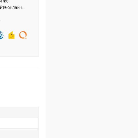
и же
йте онлайн.
е