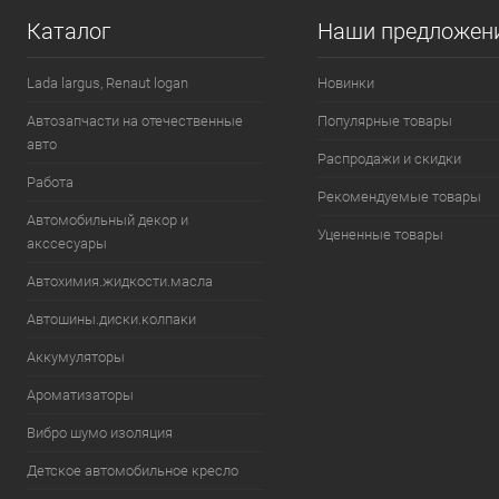
Каталог
Наши предложен
В избранное
В наличии
В избранн
Lada largus, Renaut logan
Новинки
Автозапчасти на отечественные
Популярные товары
авто
Распродажи и скидки
Работа
Рекомендуемые товары
Автомобильный декор и
Уцененные товары
акссесуары
Автохимия.жидкости.масла
Автошины.диски.колпаки
Аккумуляторы
Ароматизаторы
Вибро шумо изоляция
Детское автомобильное кресло