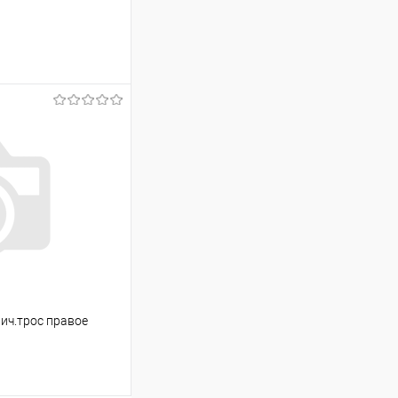
ину
Сравнение
В наличии
ич.трос правое