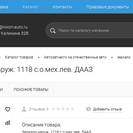
авка
Каталог
Контакты
Правовые документы
@nixon-auto.ru
. Калинина 32В
•
•
•
Каталог товаров
Автозапчасти на отечественные авто
зеркало
руж. 1118 с.о.мех.лев. ДААЗ
КИ
ПОХОЖИЕ ТОВАРЫ
Отзывов: 0
Добавить отзыв
Описание товара:
Зеркало наруж. 1118 с.о.мех.лев. ДААЗ