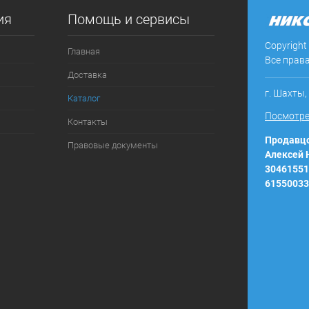
ия
Помощь и сервисы
ое
В наличии
Copyright
Главная
Все прав
Доставка
г. Шахты,
Каталог
Посмотре
Контакты
Продавцо
Правовые документы
Алексей
30461551
61550033