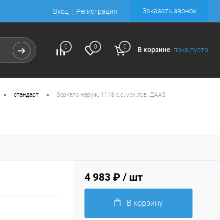
Заказать звонок
Вход
Регистрация
0
0
0
В корзине
пока пусто
•
•
стандарт
Зеркало наруж. 1118 с.о.мех.лев. ДААЗ
4 983 ₽
/ шт
В корзину