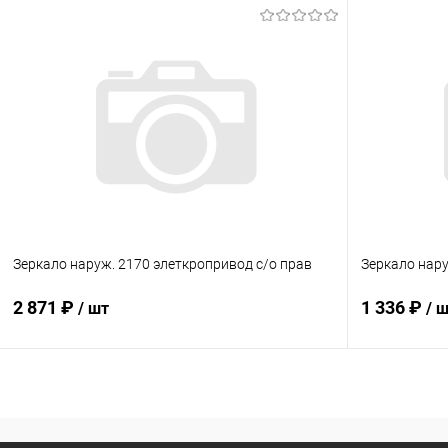
В корзину
Купить в 1 клик
Сравнение
Купить в 1
В избранное
В наличии
В избранн
Зеркало наруж. 2170 элеткропривод с/о прав
Зеркало нар
2 871 ₽
1 336 ₽
/ шт
/ 
В корзину
Купить в 1 клик
Сравнение
Купить в 1