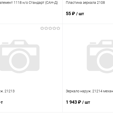
лемент 1118 н/о Стандарт (САН-Д)
Пластина зеркала 2108
55 ₽
/ шт
В корзину
В корз
 клик
Сравнение
Купить в 1 клик
ое
В наличии
В избранное
ж. 21213
Зеркало наруж. 21214 механ
1 943 ₽
-т
/ шт