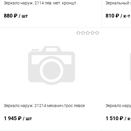
Зеркало наруж. 2114 лев. мет. кроншт.
Зеркальный э
880 ₽
810 ₽
/ шт
/ к-т
В корзину
Купить в 1 клик
Сравнение
Купить в 1
В избранное
В наличии
В избранн
Зеркало наруж. 21214 механич.трос левое
Зеркало нару
1 945 ₽
1 510 ₽
/ шт
/ к