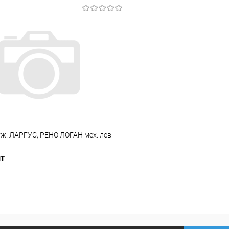
В корзину
В корз
 клик
Сравнение
Купить в 1 клик
ое
В наличии
В избранное
уж. ЛАРГУС, РЕНО ЛОГАН мех. лев
шт
В корзину
 клик
Сравнение