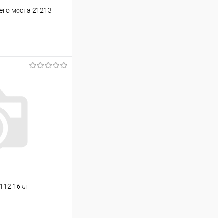
его моста 21213
ину
Сравнение
В наличии
112 16кл