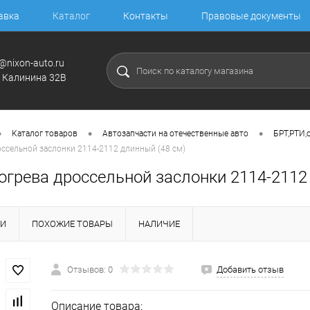
авка
Каталог
Контакты
Правовые документы
@nixon-auto.ru
. Калинина 32В
•
•
•
Каталог товаров
Автозапчасти на отечественные авто
БРТ,РТИ,
ссельной заслонки 2114-2112 длинный (48 см)
огрева дроссельной заслонки 2114-2112
КИ
ПОХОЖИЕ ТОВАРЫ
НАЛИЧИЕ
Отзывов: 0
Добавить отзыв
Описание товара: