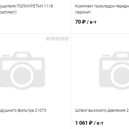
лушителя ПОЛИУРЕТАН 1118
Комплект прокладок передн
омплект)
паронит
70 ₽
/ к-т
В корзину
В корз
 клик
Сравнение
Купить в 1 клик
ое
В наличии
В избранное
здушного фильтра 21073
Шланг высокого давления 2
1 061 ₽
/ к-т