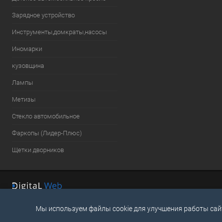
Зарядное устройство
Инструменты,домкраты,насосы
Иномарки
кузовщина
Лампы
Метизы
Стекло автомобильное
Фаркопы (Лидер-Плюс)
Щетки дворников
Мы используем файлы cookie для улучшения работы сай
ОБРАТНАЯ СВЯЗЬ
+7 (8636) 23-10-71
dv@nixon-auto.r