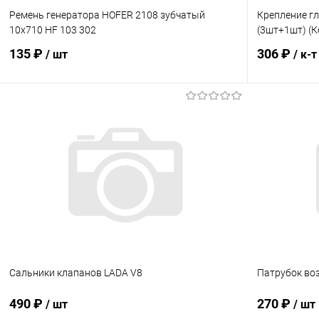
Ремень генератора HOFER 2108 зубчатый
Крепление г
10x710 HF 103 302
(3шт+1шт) (К
135 ₽
306 ₽
/ шт
/ к-т
В корзину
Купить в 1 клик
Сравнение
Купить в 1
В избранное
В наличии
В избранн
Сальники клапанов LADA V8
Патрубок во
490 ₽
270 ₽
/ шт
/ шт