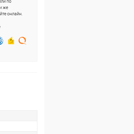
или по
и же
йте онлайн.
е