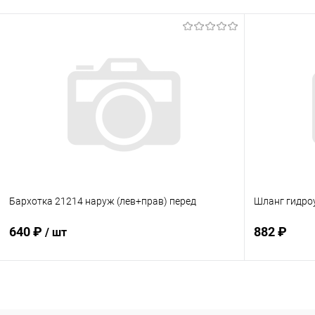
В корзину
Купить в 1 клик
Сравнение
Купить в 1
В избранное
В наличии
В избранн
Бархотка 21214 наруж (лев+прав) перед
Шланг гидро
640 ₽
882 ₽
/ шт
В корзину