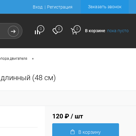
Заказать звонок
Вход
Регистрация
0
0
0
В корзине
пока пусто
•
опора двигателя
 длинный (48 см)
120 ₽
/ шт
В корзину