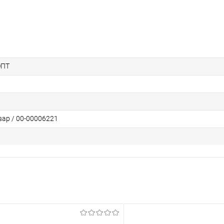
ОПТ
вар / 00-00006221