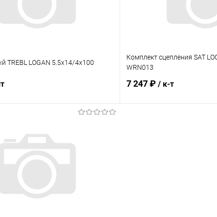
Комплект сцепления SAT LOG
ый TREBL LOGAN 5.5x14/4x100
WRN013
7 247 ₽
шт
/ к-т
В корзину
В корз
 клик
Сравнение
Купить в 1 клик
ое
В наличии
В избранное