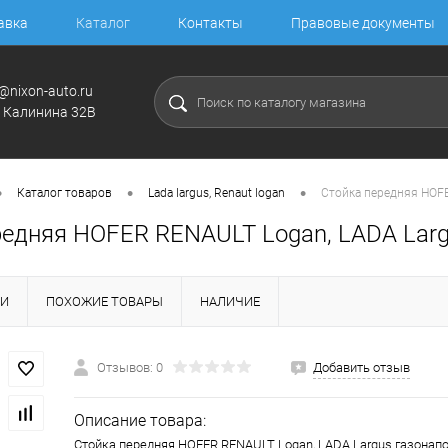
авка
Каталог
Контакты
Правовые документы
@nixon-auto.ru
. Калинина 32В
•
•
•
Каталог товаров
Lada largus, Renaut logan
Стойка передняя HOFE
едняя HOFER RENAULT Logan, LADA Largu
КИ
ПОХОЖИЕ ТОВАРЫ
НАЛИЧИЕ
Отзывов: 0
Добавить отзыв
Описание товара:
Стойка передняя HOFER RENAULT Logan, LADA Largus газонапол