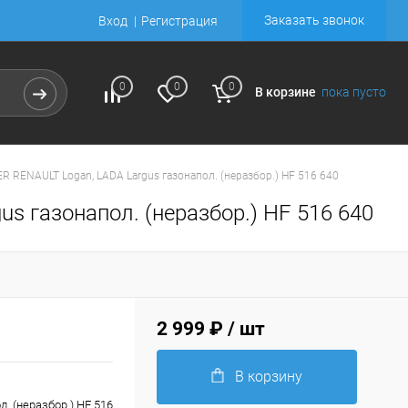
Заказать звонок
Вход
Регистрация
0
0
0
В корзине
пока пусто
R RENAULT Logan, LADA Largus газонапол. (неразбор.) HF 516 640
s газонапол. (неразбор.) HF 516 640
2 999 ₽
/ шт
В корзину
. (неразбор.) HF 516