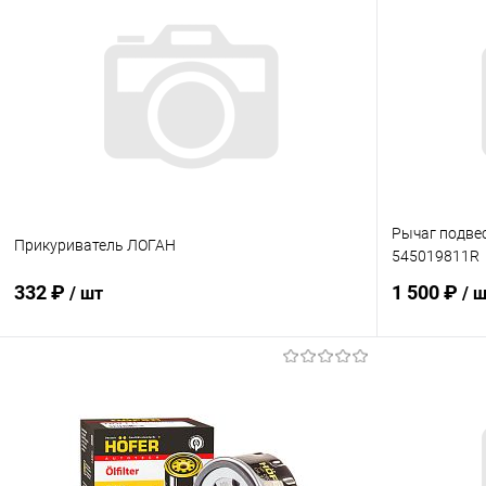
Рычаг подвес
Прикуриватель ЛОГАН
545019811R
332 ₽
1 500 ₽
/ шт
/ 
В корзину
Купить в 1 клик
Сравнение
Купить в 1
В избранное
В наличии
В избранн