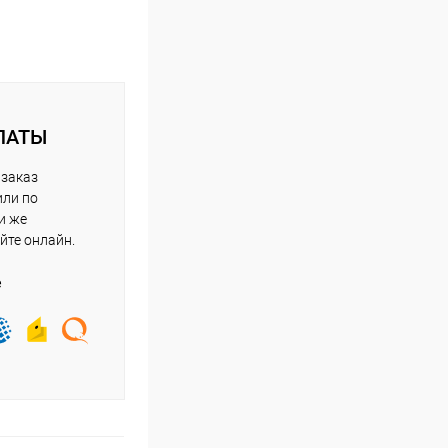
ЛАТЫ
 заказ
или по
и же
йте онлайн.
е