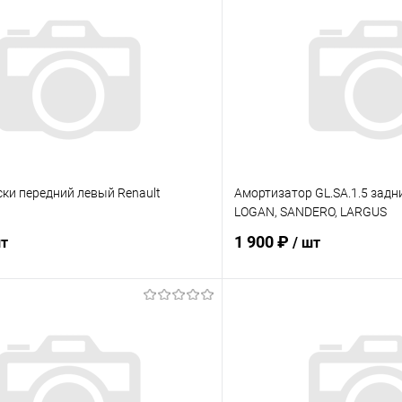
ки передний левый Renault
Амортизатор GL.SA.1.5 зад
LOGAN, SANDERO, LARGUS
1 900 ₽
шт
/ шт
В корзину
В корз
 клик
Сравнение
Купить в 1 клик
ое
Под заказ
В избранное