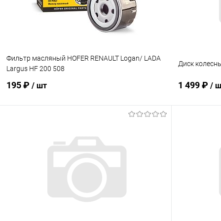
Фильтр масляный HOFER RENAULT Logan/ LADA
Диск колесн
Largus HF 200 508
195 ₽
1 499 ₽
/ шт
/ 
В корзину
Купить в 1 клик
Сравнение
Купить в 1
В избранное
В наличии
В избранн