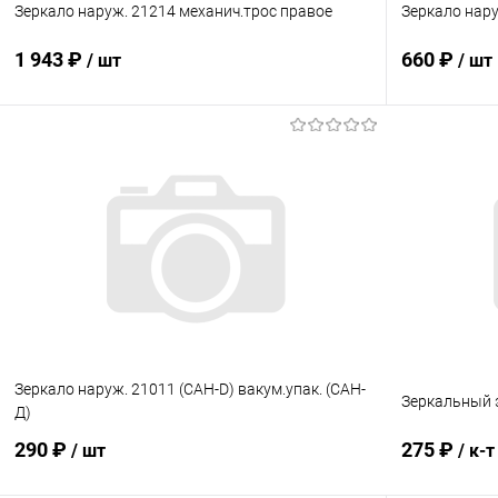
Зеркало наруж. 21214 механич.трос правое
Зеркало нару
1 943 ₽
660 ₽
/ шт
/ шт
В корзину
Купить в 1 клик
Сравнение
Купить в 1
В избранное
В наличии
В избранн
Зеркало наруж. 21011 (САН-D) вакум.упак. (САН-
Зеркальный 
Д)
290 ₽
275 ₽
/ шт
/ к-т