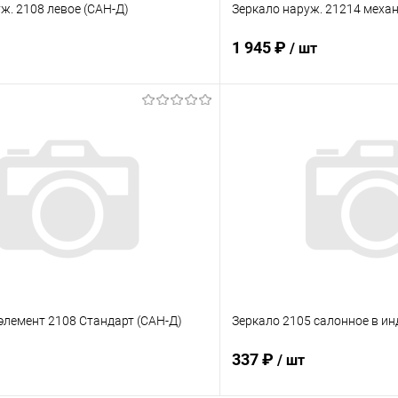
ж. 2108 левое (САН-Д)
Зеркало наруж. 21214 механ
1 945 ₽
/ шт
В корзину
В корз
 клик
Сравнение
Купить в 1 клик
ое
В наличии
В избранное
элемент 2108 Стандарт (САН-Д)
Зеркало 2105 салонное в ин
337 ₽
/ шт