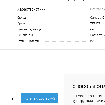
Характеристики:
Все хара
Склад
Самара_О
Артикул
ZE2172
Базовая единица
к-т
Реквизиты
Запчасть /
Ставки налогов
22
СПОСОБЫ ОП
Вы можете оплатить
Купить c доставкой
курьеру наличными 