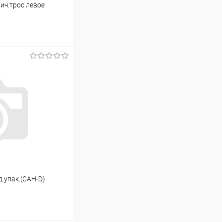
ич.трос левое
ину
Сравнение
В наличии
д.упак.(САН-D)