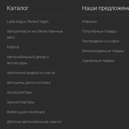
Каталог
Наши предложен
В избранное
В наличии
В избранн
Lada largus, Renaut logan
Новинки
Автозапчасти на отечественные
Популярные товары
авто
Распродажи и скидки
Работа
Рекомендуемые товары
Автомобильный декор и
Уцененные товары
акссесуары
Автохимия.жидкости.масла
Автошины.диски.колпаки
Аккумуляторы
Ароматизаторы
Вибро шумо изоляция
Детское автомобильное кресло