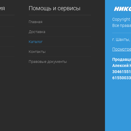
ия
Помощь и сервисы
ое
В наличии
Copyright
Главная
Все прав
Доставка
г. Шахты,
Каталог
Посмотре
Контакты
Продавцо
Правовые документы
Алексей
30461551
61550033