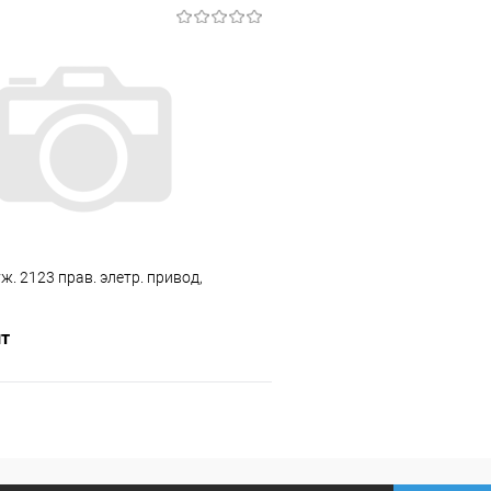
В корзину
В корз
 клик
Сравнение
Купить в 1 клик
ое
В наличии
В избранное
ж. 2123 прав. элетр. привод,
шт
В корзину
 клик
Сравнение