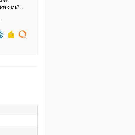
и же
йте онлайн.
е