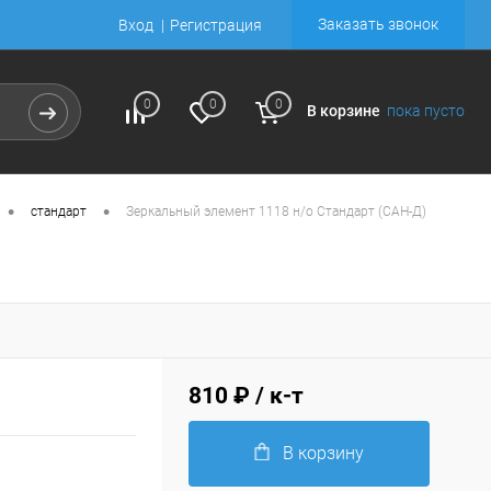
Заказать звонок
Вход
Регистрация
0
0
0
В корзине
пока пусто
•
•
стандарт
Зеркальный элемент 1118 н/о Стандарт (САН-Д)
810 ₽
/ к-т
В корзину