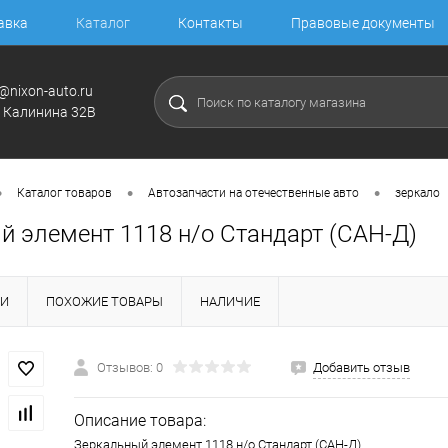
авка
Каталог
Контакты
Правовые документы
@nixon-auto.ru
. Калинина 32В
•
•
•
Каталог товаров
Автозапчасти на отечественные авто
зеркало
й элемент 1118 н/о Стандарт (САН-Д)
КИ
ПОХОЖИЕ ТОВАРЫ
НАЛИЧИЕ
Отзывов: 0
Добавить отзыв
Описание товара:
Зеркальный элемент 1118 н/о Стандарт (САН-Д)