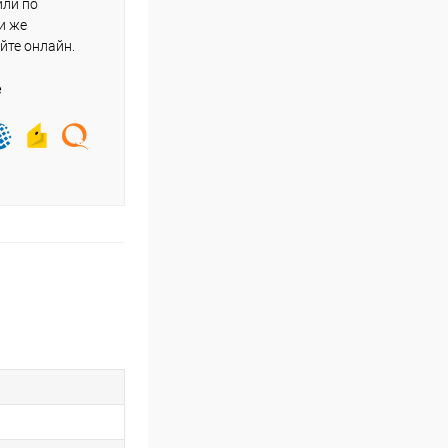
или по
и же
йте онлайн.
е