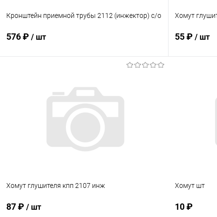
Кронштейн приемной трубы 2112 (инжектор) с/о
Хомут глушит
576 ₽
55 ₽
/ шт
/ шт
В корзину
Купить в 1 клик
Сравнение
Купить в 1
В избранное
В наличии
В избранн
Хомут глушителя кпп 2107 инж
Хомут шт
87 ₽
10 ₽
/ шт