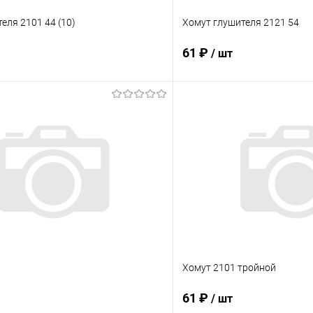
еля 2101 44 (10)
Хомут глушителя 2121 54
61 ₽
/ шт
В корзину
В корз
 клик
Сравнение
Купить в 1 клик
ое
В наличии
В избранное
Хомут 2101 тройной
61 ₽
/ шт