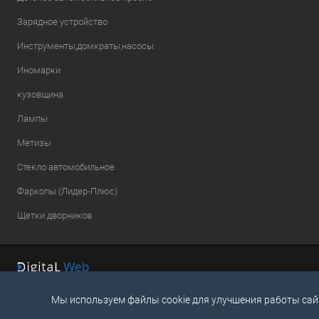
Зарядное устройство
Инструменты,домкраты,насосы
Иномарки
кузовщина
Лампы
Метизы
Стекло автомобильное
Фаркопы (Лидер-Плюс)
Щетки дворников
Мы используем файлы cookie для улучшения работы сай
ОБРАТНАЯ СВЯЗЬ
+7 (8636) 23-10-71
dv@nixon-auto.r