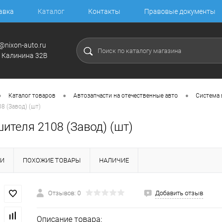
авка
Каталог
Контакты
Правовые документы
@nixon-auto.ru
. Калинина 32В
•
•
•
Каталог товаров
Автозапчасти на отечественные авто
Система 
8 (Завод) (шт)
ителя 2108 (Завод) (шт)
КИ
ПОХОЖИЕ ТОВАРЫ
НАЛИЧИЕ
Отзывов: 0
Добавить отзыв
Описание товара: