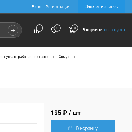
Заказать звонок
Вход
Регистрация
0
0
0
В корзине
пока пусто
•
•
выпуска отработавших газов
Хомут
195 ₽
/ шт
В корзину