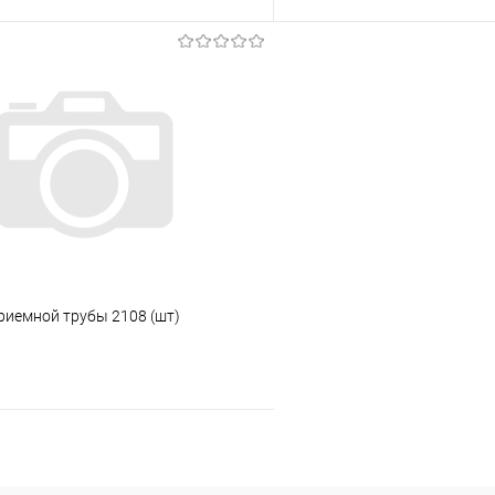
В корзину
В корз
 клик
Сравнение
Купить в 1 клик
ое
Под заказ
В избранное
риемной трубы 2108 (шт)
В корзину