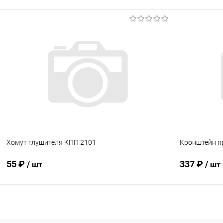
В корзину
Купить в 1
Купить в 1 клик
Сравнение
В избранн
В избранное
В наличии
Хомут глушителя КПП 2101
Кронштейн п
55 ₽
337 ₽
/ шт
/ шт
В корзину