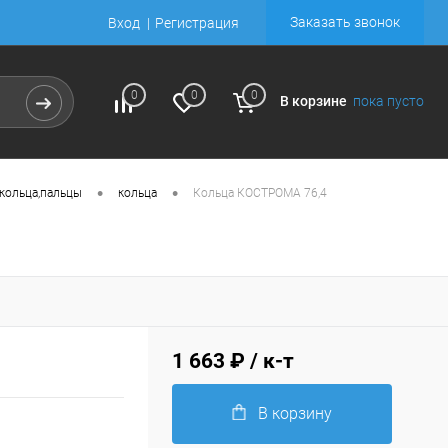
Заказать звонок
Вход
Регистрация
0
0
0
В корзине
пока пусто
•
•
кольца,пальцы
кольца
Кольца КОСТРОМА 76,4
1 663 ₽
/ к-т
В корзину