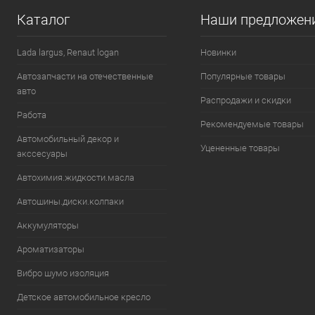
Каталог
Наши предложен
В избранное
В наличии
В избранн
Lada largus, Renaut logan
Новинки
Автозапчасти на отечественные
Популярные товары
авто
Распродажи и скидки
Работа
Рекомендуемые товары
Автомобильный декор и
Уцененные товары
акссесуары
Автохимия.жидкости.масла
Автошины.диски.колпаки
Аккумуляторы
Ароматизаторы
Вибро шумо изоляция
Детское автомобильное кресло