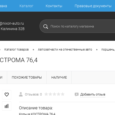
авка
Каталог
Контакты
Правовые документы
@nixon-auto.ru
. Калинина 32В
•
•
•
Каталог товаров
Автозапчасти на отечественные авто
поршень,
СТРОМА 76,4
КИ
ПОХОЖИЕ ТОВАРЫ
НАЛИЧИЕ
Отзывов: 0
Добавить отзыв
Описание товара:
Кольца КОСТРОМА 76,4