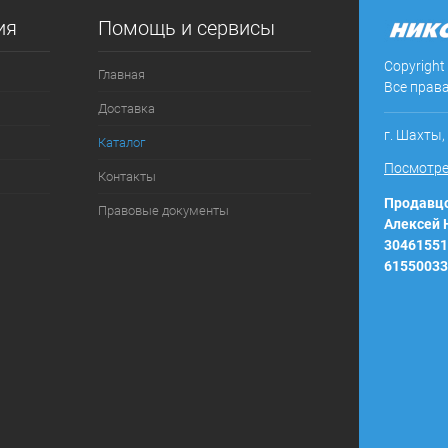
ия
Помощь и сервисы
ое
В наличии
Copyright
Главная
Все прав
Доставка
г. Шахты,
Каталог
Посмотре
Контакты
Продавцо
Правовые документы
Алексей
30461551
61550033