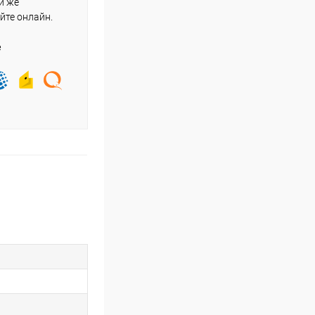
и же
йте онлайн.
е