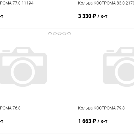
РОМА 77,0 11194
Кольца КОСТРОМА 83,0 217
3 330 ₽
-т
/ к-т
В корзину
В корз
 клик
Сравнение
Купить в 1 клик
ое
В наличии
В избранное
РОМА 76,8
Кольца КОСТРОМА 79,8
1 663 ₽
-т
/ к-т