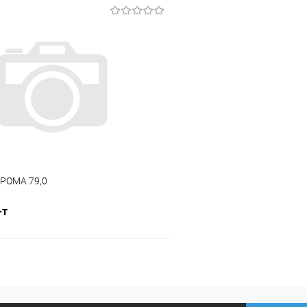
В корзину
В корз
 клик
К сравнению
Купить в 1 клик
ое
В наличии
В избранное
РОМА 79,0
-т
В корзину
 клик
К сравнению