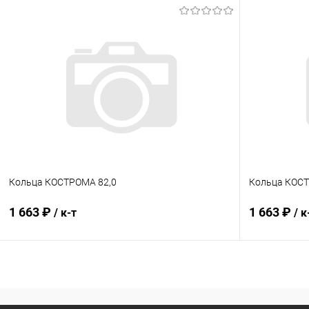
В корзину
Купить в 1 клик
Сравнение
Купить в 1
В избранное
В наличии
В избранн
Кольца КОСТРОМА 82,0
Кольца КОСТ
1 663 ₽
1 663 ₽
/ к-т
/ к
В корзину
Купить в 1 клик
К сравнению
Купить в 1