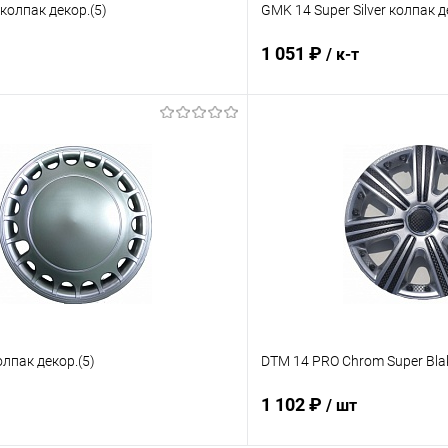
колпак декор.(5)
GMK 14 Super Silver колпак д
1 051 ₽
/ к-т
В корзину
В корз
 клик
Сравнение
Купить в 1 клик
ое
В наличии
В избранное
лпак декор.(5)
DTM 14 PRO Chrom Super Blak
1 102 ₽
/ шт