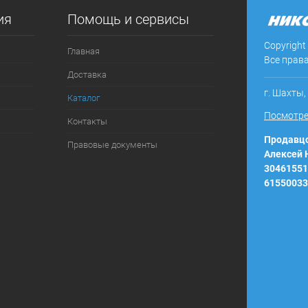
ия
Помощь и сервисы
ое
Под заказ
Copyright
Главная
Все прав
Доставка
г. Шахты,
Каталог
Посмотре
Контакты
Продавцо
Правовые документы
Алексей
30461551
61550033