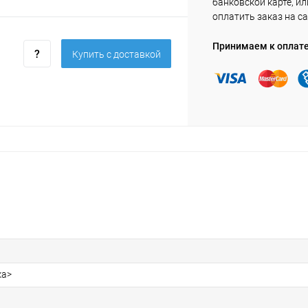
банковской карте, ил
оплатить заказ на са
Принимаем к оплат
Купить c доставкой
ка>