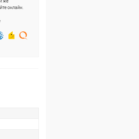
и же
йте онлайн.
е