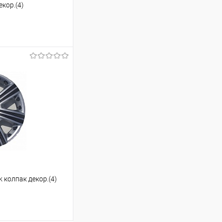
екор.(4)
ину
Сравнение
В наличии
 колпак декор.(4)