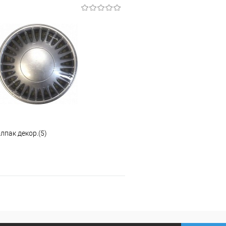
В корзину
В корз
 клик
Сравнение
Купить в 1 клик
ое
В наличии
В избранное
лпак декор.(5)
В корзину
 клик
Сравнение