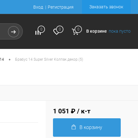
Заказать звонок
Вход
Регистрация
0
0
0
В корзине
пока пусто
•
 14
Брабус 14 Super Silver Колпак декор.(5)
1 051 ₽
/ к-т
В корзину