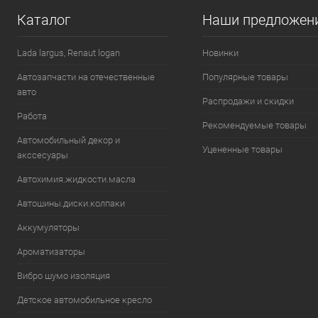
Каталог
Наши предложен
В избранное
В наличии
В избранн
Lada largus, Renaut logan
Новинки
Автозапчасти на отечественные
Популярные товары
авто
Распродажи и скидки
Работа
Рекомендуемые товары
Автомобильный декор и
Уцененные товары
акссесуары
Автохимия.жидкости.масла
Автошины.диски.колпаки
Аккумуляторы
Ароматизаторы
Вибро шумо изоляция
Детское автомобильное кресло