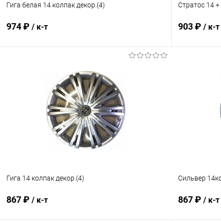
Гига белая 14 колпак декор.(4)
Стратос 14 + 
974 ₽
903 ₽
/ к-т
/ к-т
В корзину
Купить в 1 клик
Сравнение
Купить в 1
В избранное
Под заказ
В избранн
Гига 14 колпак декор.(4)
Сильвер 14ко
867 ₽
867 ₽
/ к-т
/ к-т