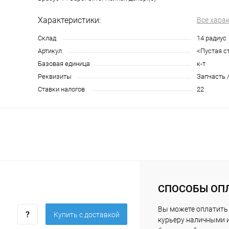
Характеристики:
Все хара
Склад
14 радиус
Артикул
<Пустая с
Базовая единица
к-т
Реквизиты
Запчасть /
Ставки налогов
22
СПОСОБЫ ОП
Вы можете оплатить
Купить c доставкой
курьеру наличными 