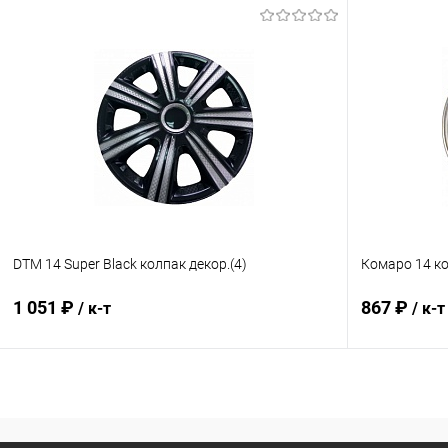
В корзину
Купить в 1 клик
Сравнение
Купить в 1
В избранное
В наличии
В избранн
DTM 14 Super Black колпак декор.(4)
Комаро 14 ко
1 051 ₽
867 ₽
/ к-т
/ к-т
В корзину
Купить в 1 клик
Сравнение
Купить в 1