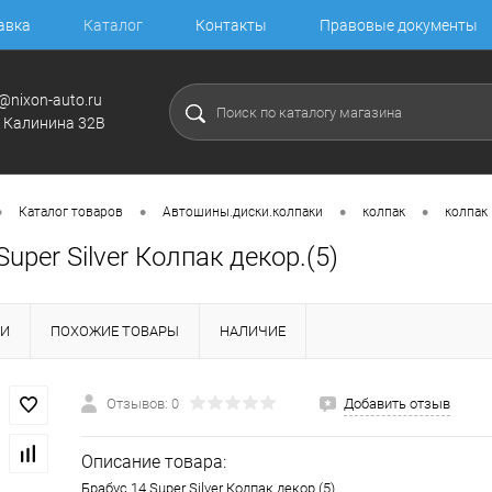
авка
Каталог
Контакты
Правовые документы
@nixon-auto.ru
. Калинина 32В
•
•
•
•
Каталог товаров
Автошины.диски.колпаки
колпак
колпак
Super Silver Колпак декор.(5)
КИ
ПОХОЖИЕ ТОВАРЫ
НАЛИЧИЕ
Отзывов: 0
Добавить отзыв
Описание товара:
Брабус 14 Super Silver Колпак декор.(5)