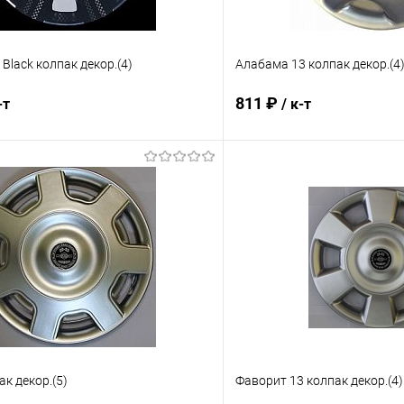
Black колпак декор.(4)
Алабама 13 колпак декор.(4
811 ₽
-т
/ к-т
В корзину
В корз
 клик
Сравнение
Купить в 1 клик
ое
В наличии
В избранное
ак декор.(5)
Фаворит 13 колпак декор.(4)