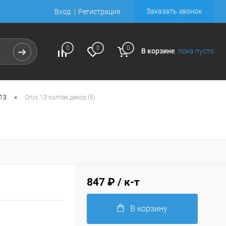
Заказать звонок
Вход
Регистрация
0
0
0
В корзине
пока пусто
•
 13
Опус 13 колпак декор.(5)
847 ₽
/ к-т
В корзину