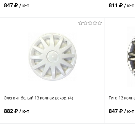
847 ₽
811 ₽
/ к-т
/ к-т
В корзину
Купить в 1 клик
Сравнение
Купить в 1
В избранное
В наличии
В избранн
Элегант белый 13 колпак декор. (4)
Гига 13 колпа
882 ₽
847 ₽
/ к-т
/ к-т