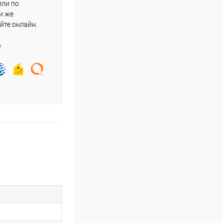
или по
и же
йте онлайн.
е