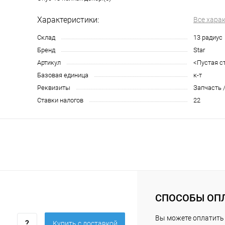
Характеристики:
Все хара
Склад
13 радиус
Бренд
Star
Артикул
<Пустая с
Базовая единица
к-т
Реквизиты
Запчасть /
Ставки налогов
22
СПОСОБЫ ОП
Вы можете оплатить
Купить c доставкой