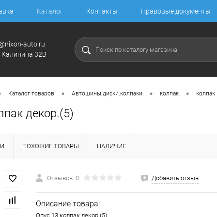
авка
Каталог
Контакты
Правовые документы
@nixon-auto.ru
. Калинина 32В
•
•
•
•
Каталог товаров
Автошины.диски.колпаки
колпак
колпак
лпак декор.(5)
КИ
ПОХОЖИЕ ТОВАРЫ
НАЛИЧИЕ
Отзывов: 0
Добавить отзыв
Описание товара:
Опус 13 колпак декор.(5)