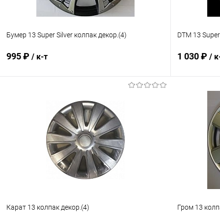
Бумер 13 Super Silver колпак декор.(4)
DTM 13 Super 
995 ₽
1 030 ₽
/ к-т
/ к
В корзину
Купить в 1 клик
Сравнение
Купить в 1
В избранное
В наличии
В избранн
Карат 13 колпак декор.(4)
Гром 13 колп