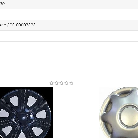
ка>
вар / 00-00003828