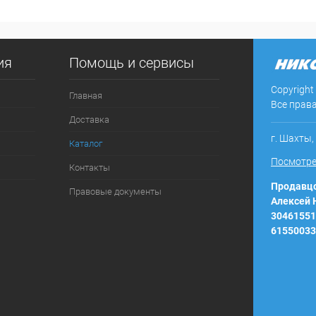
В корзину
 клик
Сравнение
ия
Помощь и сервисы
ое
В наличии
Copyright
Главная
Все прав
Доставка
г. Шахты,
Каталог
Посмотре
Контакты
Продавцо
Правовые документы
Алексей
30461551
61550033