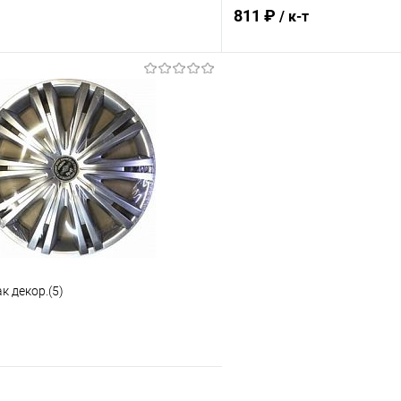
811 ₽
/ к-т
В корзину
В корз
 клик
Сравнение
Купить в 1 клик
ое
В наличии
В избранное
к декор.(5)