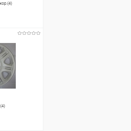
кор.(4)
ину
К сравнению
Под заказ
(4)