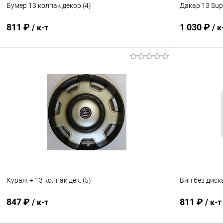
Бумер 13 колпак декор.(4)
Дакар 13 Supe
811 ₽
1 030 ₽
/ к-т
/ к
В корзину
Купить в 1 клик
Сравнение
Купить в 1
В избранное
В наличии
В избранн
Кураж + 13 колпак дек. (5)
Вип без диска
847 ₽
811 ₽
/ к-т
/ к-т