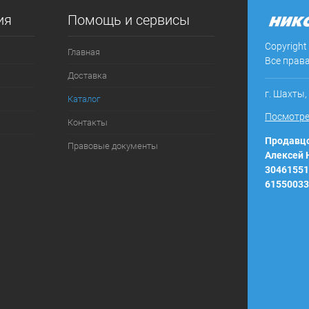
ия
Помощь и сервисы
ое
В наличии
Copyright
Главная
Все прав
Доставка
г. Шахты,
Каталог
Посмотре
Контакты
Продавцо
Правовые документы
Алексей
30461551
61550033