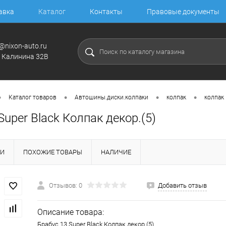
авка
Каталог
Контакты
Правовые документы
@nixon-auto.ru
. Калинина 32В
•
•
•
•
Каталог товаров
Автошины.диски.колпаки
колпак
колпак
Super Black Колпак декор.(5)
КИ
ПОХОЖИЕ ТОВАРЫ
НАЛИЧИЕ
Отзывов: 0
Добавить отзыв
Описание товара:
Брабус 13 Super Black Колпак декор.(5)