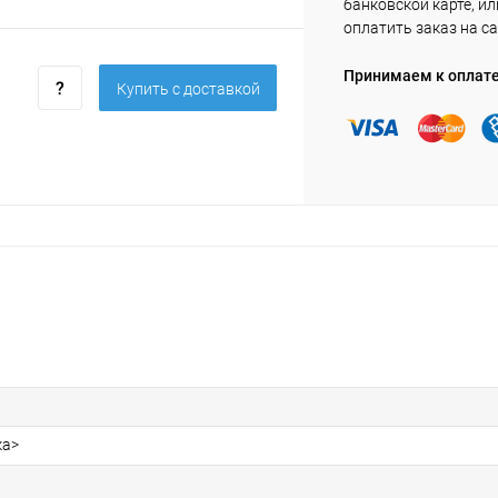
банковской карте, ил
оплатить заказ на са
Принимаем к оплат
Купить c доставкой
ка>