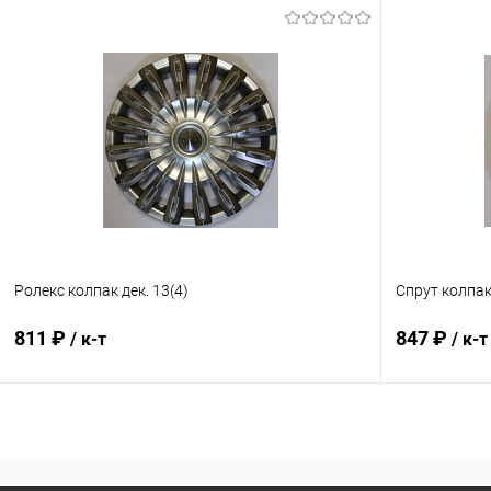
В корзину
Купить в 1 клик
К сравнению
Купить в 1
В избранное
В наличии
В избранн
Ролекс колпак дек. 13(4)
Спрут колпак 
811 ₽
847 ₽
/ к-т
/ к-т
В корзину
Купить в 1 клик
К сравнению
Купить в 1