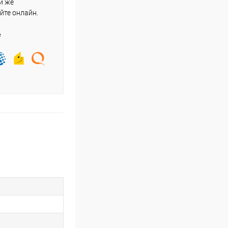
и же
йте онлайн.
е