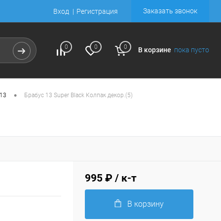
Заказать звонок
Вход
Регистрация
0
0
0
В корзине
пока пусто
•
 13
Брабус 13 Super Black Колпак декор.(5)
995 ₽
/ к-т
В корзину