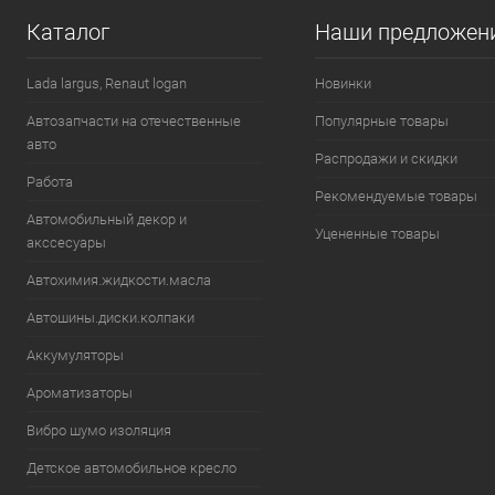
Каталог
Наши предложен
В избранное
В наличии
В избранн
Lada largus, Renaut logan
Новинки
Автозапчасти на отечественные
Популярные товары
авто
Распродажи и скидки
Работа
Рекомендуемые товары
Автомобильный декор и
Уцененные товары
акссесуары
Автохимия.жидкости.масла
Автошины.диски.колпаки
Аккумуляторы
Ароматизаторы
Вибро шумо изоляция
Детское автомобильное кресло