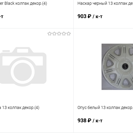
r Black колпак декор.(4)
Наскар черный 13 колпак де
903 ₽
-т
/ к-т
В корзину
В корз
 клик
Сравнение
Купить в 1 клик
ое
В наличии
В избранное
 13 колпак декор.(4)
Опус белый 13 колпак декор.
938 ₽
/ к-т