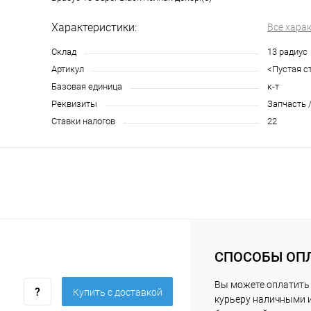
Характеристики:
Все хара
Склад
13 радиус
Артикул
<Пустая с
Базовая единица
к-т
Реквизиты
Запчасть /
Ставки налогов
22
СПОСОБЫ ОП
Вы можете оплатить
Купить c доставкой
курьеру наличными 